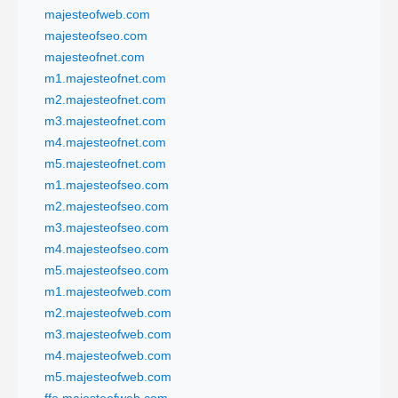
majesteofweb.com
majesteofseo.com
majesteofnet.com
m1.majesteofnet.com
m2.majesteofnet.com
m3.majesteofnet.com
m4.majesteofnet.com
m5.majesteofnet.com
m1.majesteofseo.com
m2.majesteofseo.com
m3.majesteofseo.com
m4.majesteofseo.com
m5.majesteofseo.com
m1.majesteofweb.com
m2.majesteofweb.com
m3.majesteofweb.com
m4.majesteofweb.com
m5.majesteofweb.com
ffe.majesteofweb.com