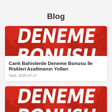
Blog
Canlı Bahislerde Deneme Bonusu İle
Riskleri Azaltmanın Yolları
Tarih: 2025-07-17