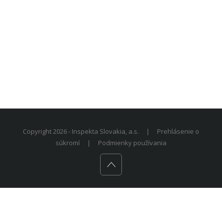
Copyright 2026 - Inspekta Slovakia, a.s.
|
Prehlásenie o
súkromí
|
Podmienky používania