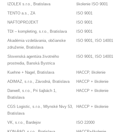
IZOLEX s.r.o., Bratislava
školenie ISO 9001
TENTO a.s., ZA
ISO 9001
NAFTOPROJEKT
ISO 9001
TDI – kompleting, s.r.o., Bratislava
ISO 9001
Akadémia vzdelávania, občianske
ISO 9001, ISO 14001
združenie, Bratislava
Slovenská agentúra životného
ISO 9001, ISO 14001
prostredia, Banská Bystrica
Kuehne + Nagel, Bratislava
HACCP, školenie
ADIMAZ, s.r.o., Závodná, Bratislava
HACCP + školenie
Darwell, s.r.o., Pri šajbách 1,
HACCP + školenie
Bratislava
CGS Logistic, s.r.o., Mlynské Nivy 53,
HACCP + školenie
Bratislava
VK, s.r.o., Bardejov
ISO 22000
KON-RAD, s.r.o., Bratislava
HACCP+školenie