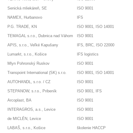
Senická mliekáreň, SE
ISO 9001
NAMEX, Hurbanovo
IFS
P.G. TRADE, KN
ISO 9001, ISO 14001
TEMAGAL s.r.o., Dubnica nad Váhom
ISO 9001
APIS, s.r.o., Veľké Kapušany
IFS, BRC, ISO 22000
Lumarkt, s.r.o., Košice
IFS logistics
Mlyn Pohronský Ruskov
ISO 9001
Transpoint International (SK) s.r.o.
ISO 9001, ISO 14001
AUTOHANDL, s.r.o. / CZ
ISO 9001
STEPANOW, s.r.o., Pribeník
ISO 9001, IFS
Arcoplast, BA
ISO 9001
INTERAGROS, a.s., Levice
ISO 9001
de MICLÉN, Levice
ISO 9001
LABAŠ, s.r.o., Košice
školenie HACCP