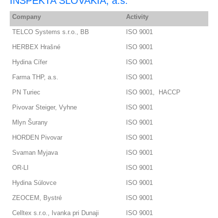
INSPEKTA SLOVAKIA, a.s.
Company
Activity
TELCO Systems s.r.o., BB
ISO 9001
HERBEX Hrašné
ISO 9001
Hydina Cífer
ISO 9001
Farma THP, a.s.
ISO 9001
PN Turiec
ISO 9001, HACCP
Pivovar Steiger, Vyhne
ISO 9001
Mlyn Šurany
ISO 9001
HORDEN Pivovar
ISO 9001
Svaman Myjava
ISO 9001
OR-LI
ISO 9001
Hydina Súlovce
ISO 9001
ZEOCEM, Bystré
ISO 9001
Celltex s.r.o., Ivanka pri Dunaji
ISO 9001