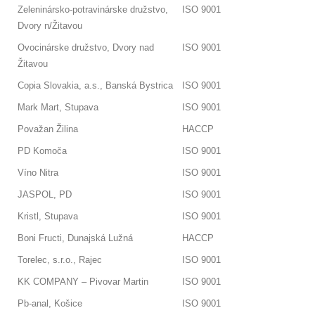
Zeleninársko-potravinárske družstvo,
ISO 9001
Dvory n/Žitavou
Ovocinárske družstvo, Dvory nad
ISO 9001
Žitavou
Copia Slovakia, a.s., Banská Bystrica
ISO 9001
Mark Mart, Stupava
ISO 9001
Považan Žilina
HACCP
PD Komoča
ISO 9001
Víno Nitra
ISO 9001
JASPOL, PD
ISO 9001
Kristl, Stupava
ISO 9001
Boni Fructi, Dunajská Lužná
HACCP
Torelec, s.r.o., Rajec
ISO 9001
KK COMPANY – Pivovar Martin
ISO 9001
Pb-anal, Košice
ISO 9001