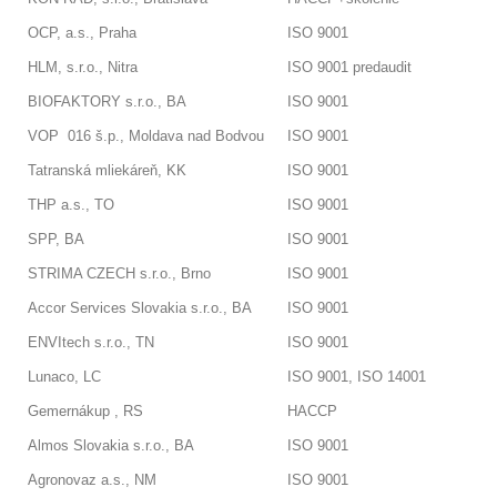
OCP, a.s., Praha
ISO 9001
HLM, s.r.o., Nitra
ISO 9001 predaudit
BIOFAKTORY s.r.o., BA
ISO 9001
VOP 016 š.p., Moldava nad Bodvou
ISO 9001
Tatranská mliekáreň, KK
ISO 9001
THP a.s., TO
ISO 9001
SPP, BA
ISO 9001
STRIMA CZECH s.r.o., Brno
ISO 9001
Accor Services Slovakia s.r.o., BA
ISO 9001
ENVItech s.r.o., TN
ISO 9001
Lunaco, LC
ISO 9001, ISO 14001
Gemernákup , RS
HACCP
Almos Slovakia s.r.o., BA
ISO 9001
Agronovaz a.s., NM
ISO 9001