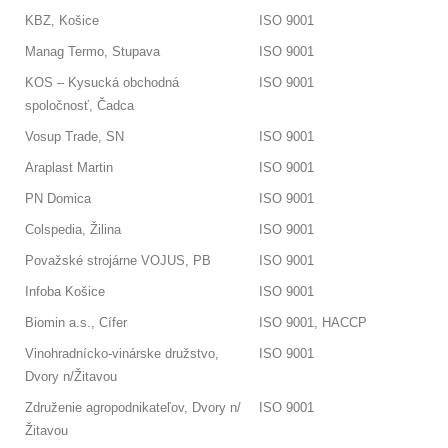
KBZ, Košice
ISO 9001
Manag Termo, Stupava
ISO 9001
KOS – Kysucká obchodná
ISO 9001
spoločnosť, Čadca
Vosup Trade, SN
ISO 9001
Araplast Martin
ISO 9001
PN Domica
ISO 9001
Colspedia, Žilina
ISO 9001
Považské strojárne VOJUS, PB
ISO 9001
Infoba Košice
ISO 9001
Biomin a.s., Cífer
ISO 9001, HACCP
Vinohradnícko-vinárske družstvo,
ISO 9001
Dvory n/Žitavou
Združenie agropodnikateľov, Dvory n/
ISO 9001
Žitavou