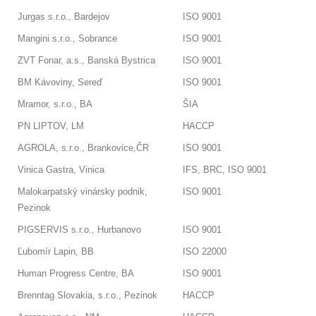
Jurgas s.r.o., Bardejov
ISO 9001
Mangini s.r.o., Sobrance
ISO 9001
ZVT Fonar, a.s., Banská Bystrica
ISO 9001
BM Kávoviny, Sereď
ISO 9001
Mramor, s.r.o., BA
ŠIA
PN LIPTOV, LM
HACCP
AGROLA, s.r.o., Brankovice,ČR
ISO 9001
Vinica Gastra, Vinica
IFS, BRC, ISO 9001
Malokarpatský vinársky podnik,
ISO 9001
Pezinok
PIGSERVIS s.r.o., Hurbanovo
ISO 9001
Ľubomír Lapin, BB
ISO 22000
Human Progress Centre, BA
ISO 9001
Brenntag Slovakia, s.r.o., Pezinok
HACCP