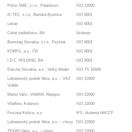
Poľno SME, s.r.o., Palárikovo
ISO 22000
IC TEC, s.r.o., Banská Bystrica
ISO 9001
Lekári
ISO 9001
Colné riaditeľstvo, BA
školenie
Brenntag Slovakia, s.r.o., Pezinok
ISO 9001
KORFIL, a.s., ČR
ISO 9001
I.D.C. HOLDING, BA
ISO 9001
Edscha Slovakia, a.s., Veľký Meder
ISO TS 16949
Liaharenský podnik Nitra, a.s. – VKZ
ISO 22000
Vráble
Martin Vaľo - VAMAR, Repejov
ISO 22000
Vitaflóra, Kolárovo
ISO 22000
Frucona Košice, a.s.
IFS, školenia HACCP
Liaharenský podnik Nitra, a.s. – chovy
ISO 22000
TEKRO Nitra, a.s. – chovy
ISO 22000