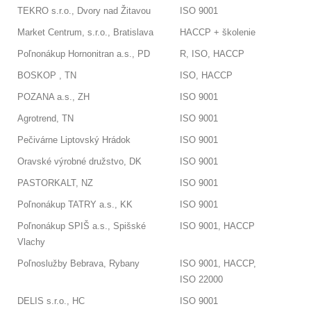
TEKRO s.r.o., Dvory nad Žitavou
ISO 9001
Market Centrum, s.r.o., Bratislava
HACCP + školenie
Poľnonákup Hornonitran a.s., PD
R, ISO, HACCP
BOSKOP , TN
ISO, HACCP
POZANA a.s., ZH
ISO 9001
Agrotrend, TN
ISO 9001
Pečivárne Liptovský Hrádok
ISO 9001
Oravské výrobné družstvo, DK
ISO 9001
PASTORKALT, NZ
ISO 9001
Poľnonákup TATRY a.s., KK
ISO 9001
Poľnonákup SPIŠ a.s., Spišské
ISO 9001, HACCP
Vlachy
Poľnoslužby Bebrava, Rybany
ISO 9001, HACCP,
ISO 22000
DELIS s.r.o., HC
ISO 9001